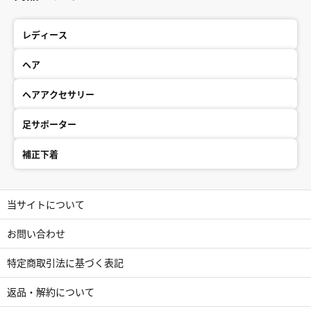
ダメージを守ります。
結び跡がつきにくいため、仕
事中やリラックスタイム、就
レディース
寝時のヘアケアとしても最適
です。
ヘア
[シルク素材を使用]
シルク100％を採用していま
ヘアアクセサリー
す。シルクは人の肌に近いア
ミノ酸成分を含んでいるた
足サポーター
め、
「吸湿性」「放湿性」に優
補正下着
れ、静電気を抑える役目があ
ります。髪の乾燥やパサつき
を防ぎ、
しっとりとしたまとまりを保
当サイトについて
ちます。
お問い合わせ
[縫製について]
中のゴムを上質なシルク生地
特定商取引法に基づく表記
で包み込む贅沢な仕様です。
生地の端まで丁寧に処理され
返品・解約について
ており、
シルクの光沢がどの角度から