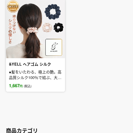
&YELL ヘアゴム シルク
●髪をいたわる、極上の艶。高
品質シルク100％で結ぶ、大人
の可愛いを演出
1,667
円
(税込)
[＆YELLのヘアゴムとは]
上質なA6級のシルク100％を
使用した、髪への優しさを第
一に考えたヘアゴムです。通
常のゴムとは違い、
シルク特有の滑らかな質感が
摩擦を最小限に抑え、髪への
商品カテゴリ