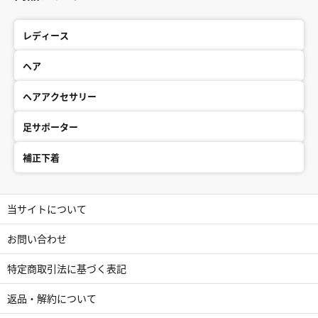
ダメージを守ります。
結び跡がつきにくいため、仕
事中やリラックスタイム、就
レディース
寝時のヘアケアとしても最適
です。
ヘア
[シルク素材を使用]
シルク100％を採用していま
ヘアアクセサリー
す。シルクは人の肌に近いア
ミノ酸成分を含んでいるた
足サポーター
め、
「吸湿性」「放湿性」に優
補正下着
れ、静電気を抑える役目があ
ります。髪の乾燥やパサつき
を防ぎ、
しっとりとしたまとまりを保
当サイトについて
ちます。
お問い合わせ
[縫製について]
中のゴムを上質なシルク生地
特定商取引法に基づく表記
で包み込む贅沢な仕様です。
生地の端まで丁寧に処理され
返品・解約について
ており、
シルクの光沢がどの角度から