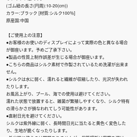
(ゴム紐の長さ(円周):10-20(cm))
カラー:ブラック [材質:シルク100％]
原産国:中国
【ご使用上の注意】
●お客様のお使いのディスプレイによって実際の色と異なる場合
が御座います。予めご了承下さい。
●製品の性質上制作誤差が生じる場合が御座います。
●こちらの商品はシルク素材で作製されているため洗濯が出来ま
せん。
●シルクは水に弱く、濡れると繊維が収縮したり、光沢が失われ
たりします。
お風呂上がり、プール、海での使用は避けてください。
濡れた状態で放置すると、雑菌が繁殖しやすくなり、シルク特有
の滑らかさが損なわれてしう可能性があります。
●直射日光を避けてください。
シルクは紫外線に弱く、長時間日光に当たると黄色く変色した
り、生地が脆くなったりします。