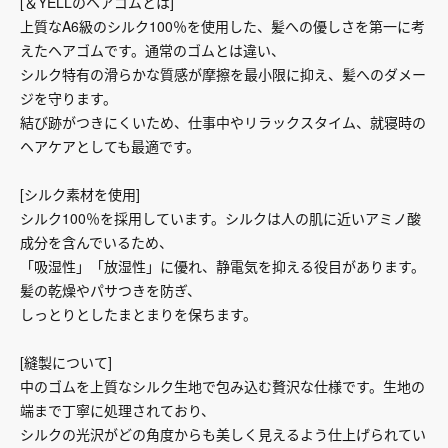
[＆YELLのヘアゴムとは]
上質なA6級のシルク100％を使用した、髪への優しさを第一に考
えたヘアゴムです。通常のゴムとは違い、
シルク特有の滑らかな質感が摩擦を最小限に抑え、髪へのダメー
ジを守ります。
結び跡がつきにくいため、仕事中やリラックスタイム、就寝時の
ヘアケアとしても最適です。
[シルク素材を使用]
シルク100％を採用しています。シルクは人の肌に近いアミノ酸
成分を含んでいるため、
「吸湿性」「放湿性」に優れ、静電気を抑える役目があります。
髪の乾燥やパサつきを防ぎ、
しっとりとしたまとまりを保ちます。
[縫製について]
中のゴムを上質なシルク生地で包み込む贅沢な仕様です。生地の
端まで丁寧に処理されており、
シルクの光沢がどの角度からも美しく見えるよう仕上げられてい