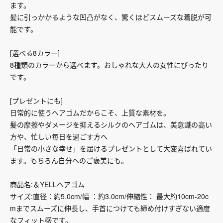
ます。
髪に引っかかるような凹凸がなく、驚くほどスムーズな着脱が可
能です。
[選べる8カラー]
8種類のカラーから選べます。おしゃれな大人の女性にぴったり
です。
[プレゼントにも]
日常的に使うヘアゴムだからこそ、上質な素材を。
髪の摩擦やダメージを抑えるシルクのヘアゴムは、美意識の高い
方や、忙しい毎日を過ごす方へ
「日常の小さな幸せ」を届けるプレゼントとして大変喜ばれてい
ます。もちろん自分へのご褒美にも。
商品名:＆YELLヘアゴム
サイズ:直径：約5.0cm/幅 ：約3.0cm/伸縮性： 最大約10cm-20c
mまでスムーズに伸長し、手首につけても締め付けすぎない適度
なフィット感です。