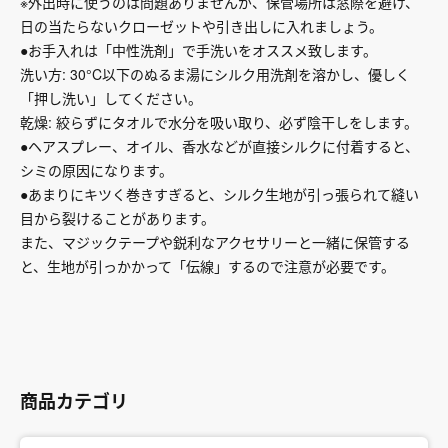
※外出時に使うのは問題ありませんが、保管場所は窓際を避け、
日の当たらないクローゼットや引き出しに入れましょう。
●お手入れは「中性洗剤」で手洗いをオススメ致します。
洗い方: 30°C以下のぬるま湯にシルク用洗剤を溶かし、優しく
「押し洗い」してください。
乾燥: 絞らずにタオルで水分を吸い取り、必ず陰干しをします。
●ヘアスプレー、オイル、香水などが直接シルクに付着すると、
シミの原因になります。
●あまりにキツく巻きすぎると、シルク生地が引っ張られて縫い
目から裂けることがあります。
また、マジックテープや鋭利なアクセサリーと一緒に保管する
と、生地が引っかかって「伝線」するので注意が必要です。
商品カテゴリ